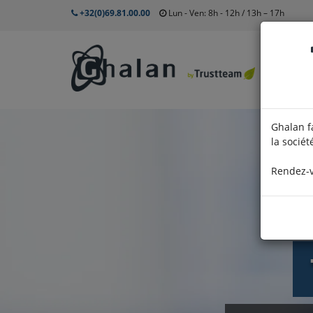
+32(0)69.81.00.00
Lun - Ven: 8h - 12h / 13h – 17h
Ghalan f
la sociét
Rendez-vo