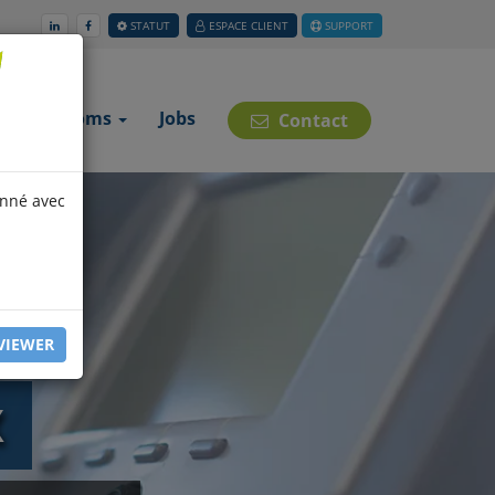
STATUT
ESPACE CLIENT
SUPPORT
ons Télécoms
Jobs
Contact
onné avec
VIEWER
X